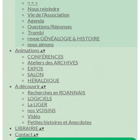
= = >
Nous rejoindre
Vie de l'Association
Agenda
Questions/Réponses
Trombi
revue GÉNÉALOGIE & HISTOIRE
nous aimons
Animations
▴
▾
CONFÉRENCES
Ateliers des ARCHIVES
EXPOS
SALON
HÉRALDIQUE
A découvrir
▴
▾
Recherches en ROANNAIS
LOGICIELS
La LIGER
nos VOISINS
Vidéo
Petites histoires et Anecdotes
LIBRAIRIE
▴
▾
Contact
▴
▾