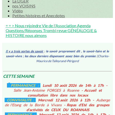
La LIGER
nos VOISINS
Vidéo
Petites histoires et Anecdotes
= = >
Nous rejoindre
Vie de l'Association
Agenda
Questions/Réponses
Trombi
revue GÉNÉALOGIE &
HISTOIRE
nous aimons
I
l y a trois sortes de savoir
: le savoir proprement dit , le savoir-faire et le
savoir-vivre ; les deux derniers dispensent assez bien du premier.
(Charles-
Maurice de Talleyrand-Périgord
CETTE SEMAINE
PERMANENCE :
Lundi 10 août 2026 de 14h à 17h -
Salle Jean-Antoine FORGES à Roanne
- Accueil et
consultation libre dans nos locaux
CONVIVIALITE :
Mercredi 12 août 2026 à 12h -
Auberge
de l'Etang de la Borde à Vivans
- Repas d'Eté des groupes
d'activités de CEUX DU ROANNAIS
PERMANENCE :
Mercredi 12 août 2026 de 14h à 17h -